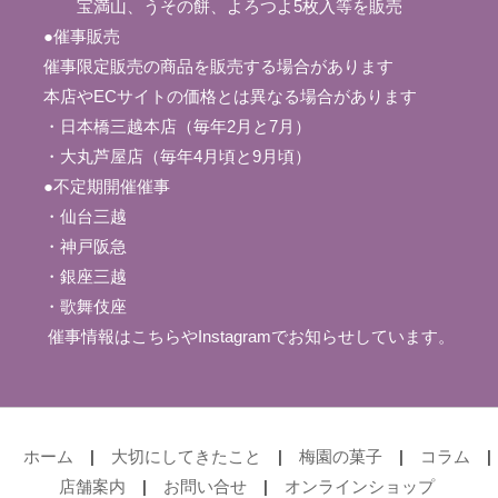
宝満山、うその餅、よろつよ5枚入等を販売
●催事販売
催事限定販売の商品を販売する場合があります
本店やECサイトの価格とは異なる場合があります
・日本橋三越本店（毎年2月と7月）
・大丸芦屋店（毎年4月頃と9月頃）
●不定期開催催事
・仙台三越
・神戸阪急
・銀座三越
・歌舞伎座
催事情報はこちら
やInstagramでお知らせしています。
ホーム
|
大切にしてきたこと
|
梅園の菓子
|
コラム
|
店舗案内
|
お問い合せ
|
オンラインショップ