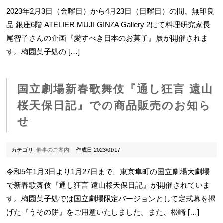
2023年2月3日（金曜日）から4月23日（日曜日）の間、無印良
品 銀座6階 ATELIER MUJI GINZA Gallery 2にて料理研究家長
尾智子さんの企画『愛すべき日本のお菓子』展が開催されま
す。梅園菓子処の […]
国立劇場新春歌舞伎『通し狂言 遠山
桜天保日記』での商品販売のお知ら
せ
カテゴリ:
催事のご案内
作成日:2023/01/17
令和5年1月3日より1月27日まで、東京隼町の国立劇場大劇場
で新春歌舞伎『通し狂言 遠山桜天保日記』が開催されていま
す。梅園菓子処では国立劇場限定バージョンとして定式幕を掲
げた『うその餅』をご用意いたしました。また、松崎 […]