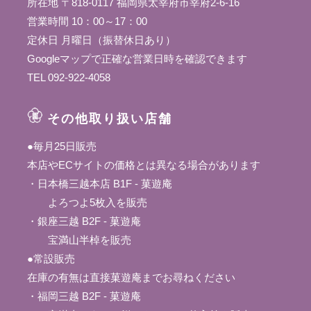
所在地 〒818-0117 福岡県太宰府市宰府2-6-16
営業時間 10：00～17：00
定休日 月曜日（振替休日あり）
Googleマップ
で正確な営業日時を確認できます
TEL 092-922-4058
その他取り扱い店舗
●毎月25日販売
本店やECサイトの価格とは異なる場合があります
・日本橋三越本店 B1F - 菓遊庵
よろつよ5枚入を販売
・銀座三越 B2F - 菓遊庵
宝満山半棹を販売
●常設販売
在庫の有無は直接菓遊庵までお尋ねください
・福岡三越 B2F - 菓遊庵