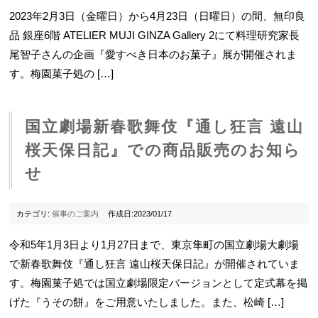
2023年2月3日（金曜日）から4月23日（日曜日）の間、無印良
品 銀座6階 ATELIER MUJI GINZA Gallery 2にて料理研究家長
尾智子さんの企画『愛すべき日本のお菓子』展が開催されま
す。梅園菓子処の […]
国立劇場新春歌舞伎『通し狂言 遠山
桜天保日記』での商品販売のお知ら
せ
カテゴリ:
催事のご案内
作成日:2023/01/17
令和5年1月3日より1月27日まで、東京隼町の国立劇場大劇場
で新春歌舞伎『通し狂言 遠山桜天保日記』が開催されていま
す。梅園菓子処では国立劇場限定バージョンとして定式幕を掲
げた『うその餅』をご用意いたしました。また、松崎 […]