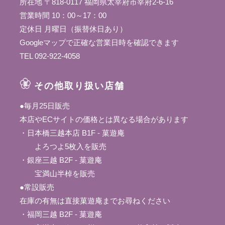
所在地 〒818-0117 福岡県太宰府市宰府2-6-16
営業時間 10：00～17：00
定休日 月曜日（振替休日あり）
Googleマップ
で正確な営業日時を確認できます
TEL 092-922-4058
その他取り扱い店舗
●毎月25日販売
本店やECサイトの価格とは異なる場合があります
・日本橋三越本店 B1F - 菓遊庵
よろつよ5枚入を販売
・銀座三越 B2F - 菓遊庵
宝満山半棹を販売
●常設販売
在庫の有無は直接菓遊庵までお尋ねください
・福岡三越 B2F - 菓遊庵