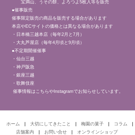
宝満山、うその餅、よろつよ5枚入等を販売
●催事販売
催事限定販売の商品を販売する場合があります
本店やECサイトの価格とは異なる場合があります
・日本橋三越本店（毎年2月と7月）
・大丸芦屋店（毎年4月頃と9月頃）
●不定期開催催事
・仙台三越
・神戸阪急
・銀座三越
・歌舞伎座
催事情報はこちら
やInstagramでお知らせしています。
ホーム
|
大切にしてきたこと
|
梅園の菓子
|
コラム
|
店舗案内
|
お問い合せ
|
オンラインショップ